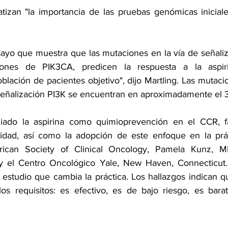
atizan "la importancia de las pruebas genómicas iniciale
sayo que muestra que las mutaciones en la vía de señaliz
ciones de PIK3CA, predicen la respuesta a la aspiri
blación de pacientes objetivo", dijo Martling. Las mutaci
e señalización PI3K se encuentran en aproximadamente el
iado la aspirina como quimioprevención en el CCR, fa
idad, así como la adopción de este enfoque en la práct
ican Society of Clinical Oncology, Pamela Kunz, MD
 el Centro Oncológico Yale, New Haven, Connecticut. 
 estudio que cambia la práctica. Los hallazgos indican q
s requisitos: es efectivo, es de bajo riesgo, es barat