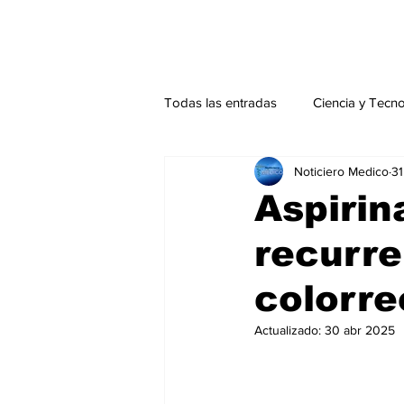
Todas las entradas
Ciencia y Tecn
Noticiero Medico
31
Actualidad
Salud Mental
Aspirin
recurre
Endocrinología
Actualidad es
colorre
Consulta Externa especial
Edi
Actualizado:
30 abr 2025
Especiales especial
Perfiles 