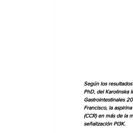
dia mundial de la hipertension
Según los resultados
PhD, del Karolinska In
Gastrointestinales 2
Francisco, la aspirina
(CCR) en más de la m
señalización PI3K.