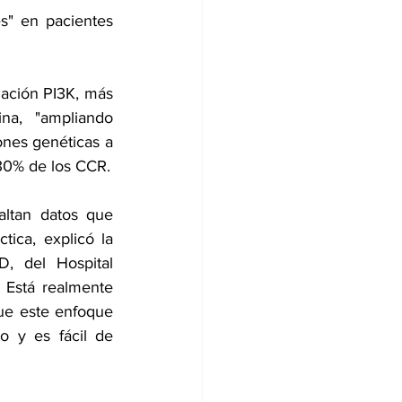
s" en pacientes 
ación PI3K, más 
na, "ampliando 
ones genéticas a 
 30% de los CCR.
ltan datos que 
ica, explicó la 
, del Hospital 
Está realmente 
ue este enfoque 
o y es fácil de 