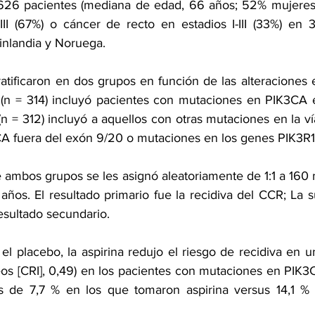
 626 pacientes (mediana de edad, 66 años; 52% mujeres)
-III (67%) o cáncer de recto en estadios I-III (33%) en 3
inlandia y Noruega.
atificaron en dos grupos en función de las alteraciones e
 (n = 314) incluyó pacientes con mutaciones en PIK3CA 
(n = 312) incluyó a aquellos con otras mutaciones en la vía
A fuera del exón 9/20 o mutaciones en los genes PIK3R
e ambos grupos se les asignó aleatoriamente de 1:1 a 160 
ños. El resultado primario fue la recidiva del CCR; La s
sultado secundario.
l placebo, la aspirina redujo el riesgo de recidiva en un
eos [CRI], 0,49) en los pacientes con mutaciones en PIK3C
s de 7,7 % en los que tomaron aspirina versus 14,1 % 