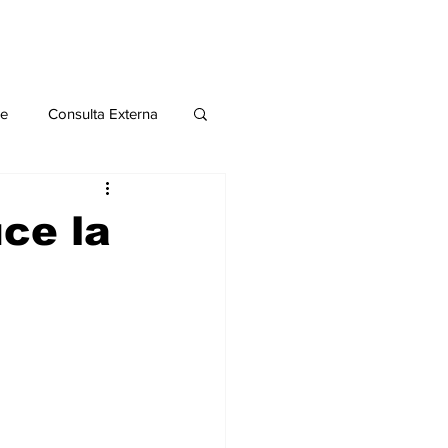
le
Consulta Externa
o 2020
Publicaciones
uce la
al
Salud Mental especial