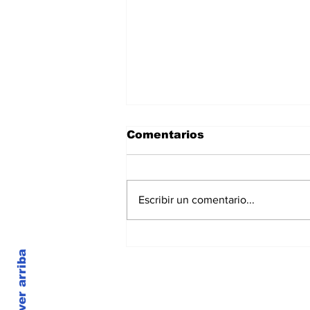
Comentarios
Escribir un comentario...
La grasa no
desencadena el hígado
Volver arriba
graso
© 