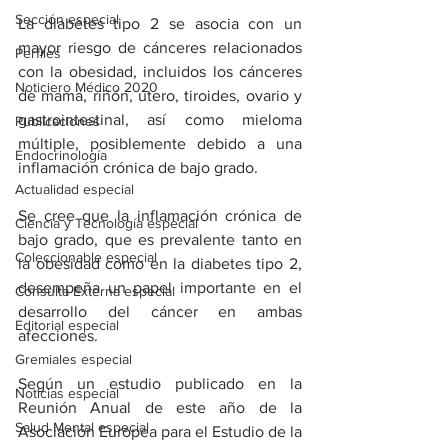
Sección especial
La diabetes tipo 2 se asocia con un 
mayor riesgo de cánceres relacionados 
Perfiles
con la obesidad, incluidos los cánceres 
Noticiero Médico 2020
de mama, riñón, útero, tiroides, ovario y 
gastrointestinal, así como mieloma 
Publicaciones
múltiple, posiblemente debido a una 
Endocrinología
inflamación crónica de bajo grado.
Actualidad especial
Se cree que la inflamación crónica de 
Ciencia y Tecnología especial
bajo grado, que es prevalente tanto en 
Coleccionable especial
la obesidad como en la diabetes tipo 2, 
desempeña un papel importante en el 
Consulta Externa especial
desarrollo del cáncer en ambas 
Editorial especial
afecciones.
Gremiales especial
Según un estudio publicado en la 
Noticias especial
Reunión Anual de este año de la 
Salud Mental especial
Asociación Europea para el Estudio de la 