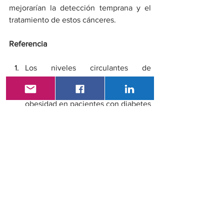
mejorarían la detección temprana y el 
tratamiento de estos cánceres.
Referencia
Los niveles circulantes de 
interleucina-6 predicen el riesgo de 
cánceres relacionados con la 
obesidad en pacientes con diabetes 
tipo 2 recientemente diagnosticada. 
Resumen # 1026. Sesión: SO 098 
Cáncer y diabetes. 60ª Reunión 
Anual de la EASD.
Consulta Externa