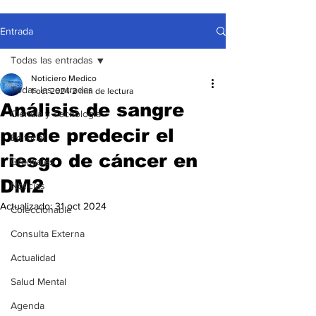
Entrada
Todas las entradas
Noticiero Medico
Todas las entradas
1 oct 2024
2 min de lectura
Análisis de sangre
Ciencia y Tecnología
puede predecir el
Editorial
riesgo de cáncer en
Gremiales
DM2
Noticias
Actualizado:
31 oct 2024
Coleccionable
Consulta Externa
Actualidad
Salud Mental
Agenda