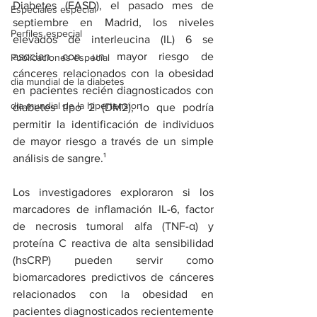
Diabetes (EASD), el pasado mes de 
Especiales especial
septiembre en Madrid, los niveles 
Perfiles especial
elevados de interleucina (IL) 6 se 
asocian con un mayor riesgo de 
Publicaciones especial
cánceres relacionados con la obesidad 
dia mundial de la diabetes
en pacientes recién diagnosticados con 
dia mundial de la hipertension
diabetes tipo 2 (DM2), lo que podría 
permitir la identificación de individuos 
de mayor riesgo a través de un simple 
análisis de sangre.¹
Los investigadores exploraron si los 
marcadores de inflamación IL-6, factor 
de necrosis tumoral alfa (TNF-α) y 
proteína C reactiva de alta sensibilidad 
(hsCRP) pueden servir como 
biomarcadores predictivos de cánceres 
relacionados con la obesidad en 
pacientes diagnosticados recientemente 