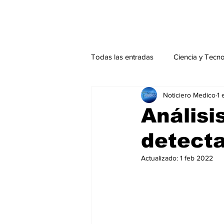
Todas las entradas
Ciencia y Tecn
Noticiero Medico
1 
Actualidad
Salud Mental
Análisi
detecta
Endocrinología
Actualidad es
Actualizado:
1 feb 2022
Consulta Externa especial
Edi
Especiales especial
Perfiles 