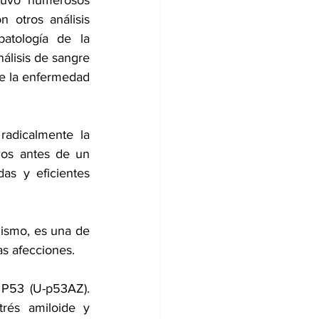
tuvo numerosos 
 otros análisis 
atología de la 
lisis de sangre 
de la enfermedad 
adicalmente la 
ños antes de un 
s y eficientes 
ismo, es una de 
as afecciones.
 P53 (U-p53AZ). 
rés amiloide y 