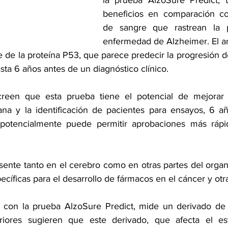
la prueba AlzoSure Predict, 
beneficios en comparación con
de sangre que rastrean la p
enfermedad de Alzheimer. El aná
te de la proteína P53, que parece predecir la progresión 
ta 6 años antes de un diagnóstico clínico.  
creen que esta prueba tiene el potencial de mejorar r
rana y la identificación de pacientes para ensayos, 6 a
 potencialmente puede permitir aprobaciones más rápida
sente tanto en el cerebro como en otras partes del organ
ecíficas para el desarrollo de fármacos en el cáncer y otr
re con la prueba AlzoSure Predict, mide un derivado de
eriores sugieren que este derivado, que afecta el est