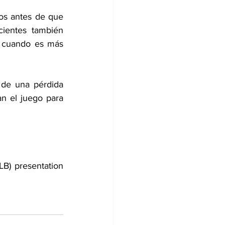
os antes de que 
ientes también 
 cuando es más 
 de una pérdida 
n el juego para 
14ª conferencia clinical Trials on Alzheimer's Disease (CTAD): Late-breaking (LB) presentation 