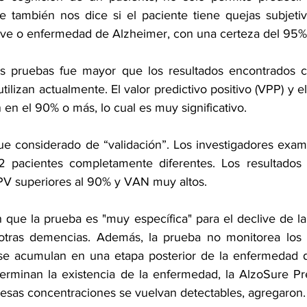
ue también nos dice si el paciente tiene quejas subjeti
leve o enfermedad de Alzheimer, con una certeza del 95%
las pruebas fue mayor que los resultados encontrados c
tilizan actualmente. El valor predictivo positivo (VPP) y el
 en el 90% o más, lo cual es muy significativo.
ue considerado de “validación”. Los investigadores exam
 pacientes completamente diferentes. Los resultados
PV superiores al 90% y VAN muy altos.
n que la prueba es "muy específica" para el declive de l
tras demencias. Además, la prueba no monitorea los n
 se acumulan en una etapa posterior de la enfermedad d
terminan la existencia de la enfermedad, la AlzoSure Pred
sas concentraciones se vuelvan detectables, agregaron.