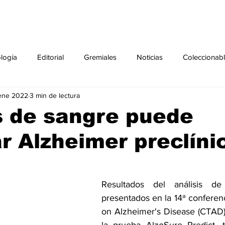
ología
Editorial
Gremiales
Noticias
Coleccionab
ene 2022
3 min de lectura
Agenda
Sección especial
Perfiles
Noticiero Médic
s de sangre puede
r Alzheimer preclíni
pecial
Ciencia y Tecnología especial
Coleccionable especi
torial especial
Gremiales especial
Noticias especial
Resultados del análisis de 
presentados en la 14ª conferencia
on Alzheimer's Disease (CTAD)
especial
Publicaciones especial
dia mundial de la diabetes