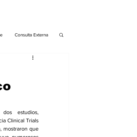
le
Consulta Externa
o 2020
Publicaciones
co
al
Salud Mental especial
dos estudios, 
 Clinical Trials 
, mostraron que 