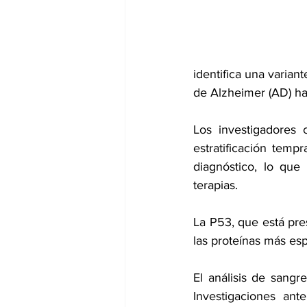
dia mundial de la hipertension
identifica una varian
de Alzheimer (AD) has
Los investigadores 
estratificación temp
diagnóstico, lo que
terapias. 
La P53, que está pre
las proteínas más esp
El análisis de sang
Investigaciones ant