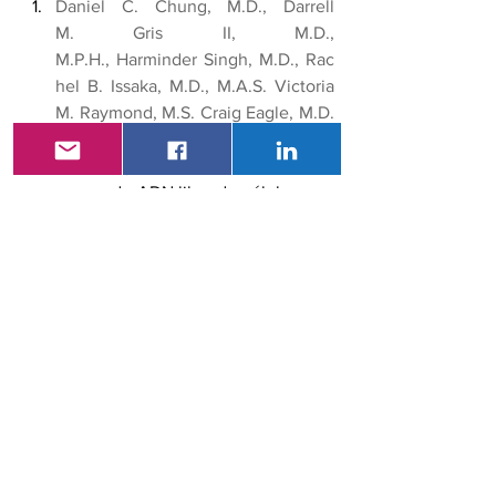
Daniel C. Chung, M.D., Darrell 
M. Gris II, M.D., 
M.P.H., Harminder Singh, M.D., Rac
hel B. Issaka, M.D., M.A.S. Victoria 
M. Raymond, M.S. Craig Eagle, M.D.
, Sylvia Hu, Ph.D., William 
M. Grady, M.D. 
Una prueba de 
sangre de ADN libre de células para 
la detección del cáncer colorrectal. 
N Engl J Med 2024;390 (11):973-
983. DOI:  10.1056/NEJMoa2304714.
Ciencia y Tecnología
Ver todo
Entradas recientes