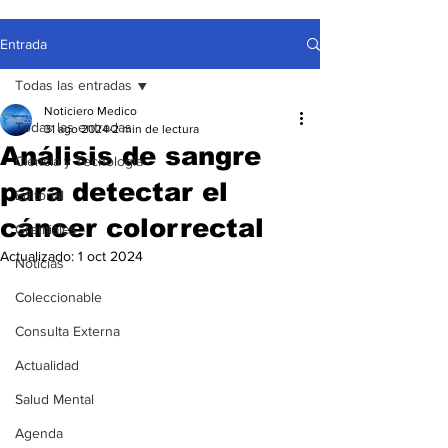
Entrada
Todas las entradas
Noticiero Medico
Todas las entradas
31 ago 2024
2 min de lectura
Análisis de sangre
Ciencia y Tecnología
para detectar el
Editorial
cáncer colorrectal
Gremiales
Actualizado:
1 oct 2024
Noticias
Coleccionable
Consulta Externa
Actualidad
Salud Mental
Agenda