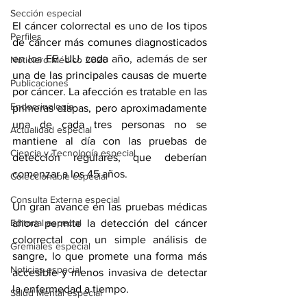
Sección especial
El cáncer colorrectal es uno de los tipos 
Perfiles
de cáncer más comunes diagnosticados 
en los EE. UU. cada año, además de ser 
Noticiero Médico 2020
una de las principales causas de muerte 
Publicaciones
por cáncer. La afección es tratable en las 
Endocrinología
primeras etapas, pero aproximadamente 
una de cada tres personas no se 
Actualidad especial
mantiene al día con las pruebas de 
Ciencia y Tecnología especial
detección regulares, que deberían 
comenzar a los 45 años.
Coleccionable especial
Consulta Externa especial
Un gran avance en las pruebas médicas 
Editorial especial
ahora permite la detección del 
cáncer 
colorrectal
 con un simple análisis de 
Gremiales especial
sangre, lo que promete una forma más 
Noticias especial
accesible y menos invasiva de detectar 
la enfermedad a tiempo.
Salud Mental especial