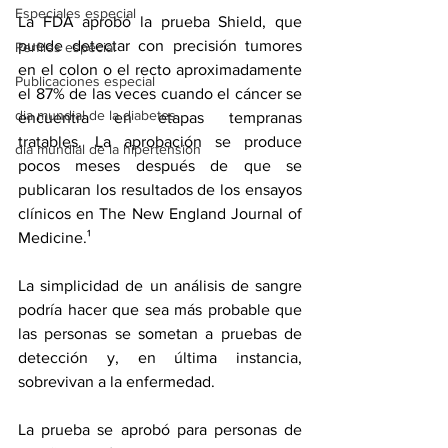
Especiales especial
La FDA aprobó la prueba Shield, que 
puede detectar con precisión tumores 
Perfiles especial
en el colon o el recto aproximadamente 
Publicaciones especial
el 87% de las veces cuando el cáncer se 
dia mundial de la diabetes
encuentra en etapas tempranas 
tratables. La aprobación se produce 
dia mundial de la hipertension
pocos meses después de que se 
publicaran los 
resultados
 de los ensayos 
clínicos en The New England Journal of 
Medicine.¹
La simplicidad de un análisis de sangre 
podría hacer que sea más probable que 
las personas se sometan a pruebas de 
detección y, en última instancia, 
sobrevivan a la enfermedad.
La prueba se aprobó para personas de 