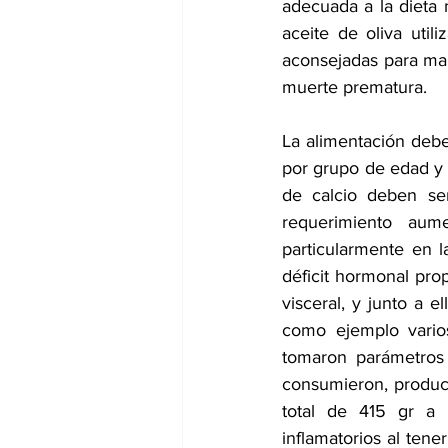
adecuada a la dieta m
aceite de oliva util
aconsejadas para man
muerte prematura.
La alimentación debe
por grupo de edad y c
de calcio deben ser
requerimiento aum
particularmente en 
déficit hormonal pro
visceral, y junto a 
como ejemplo varios
tomaron parámetros 
consumieron, produc
total de 415 gr a 
inflamatorios al tene