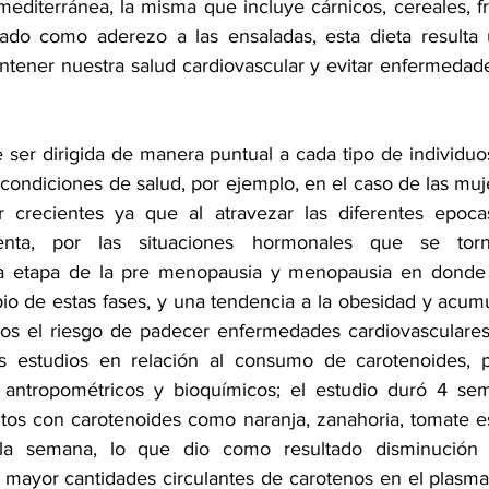
editerránea, la misma que incluye cárnicos, cereales, fr
izado como aderezo a las ensaladas, esta dieta resulta
tener nuestra salud cardiovascular y evitar enfermedade
 ser dirigida de manera puntual a cada tipo de individuo
ondiciones de salud, por ejemplo, en el caso de las muje
 crecientes ya que al atravezar las diferentes epocas
enta, por las situaciones hormonales que se torn
la etapa de la pre menopausia y menopausia en donde 
pio de estas fases, y una tendencia a la obesidad y acumu
ellos el riesgo de padecer enfermedades cardiovasculares
 estudios en relación al consumo de carotenoides, pr
antropométricos y bioquímicos; el estudio duró 4 se
tos con carotenoides como naranja, zanahoria, tomate e
la semana, lo que dio como resultado disminución 
r mayor cantidades circulantes de carotenos en el plasma