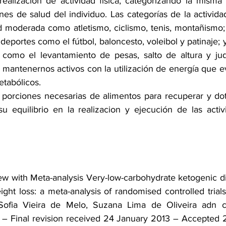
ealización de actividad física, categorizando la misma s
es de salud del individuo. Las categorías de la actividad 
d moderada como atletismo, ciclismo, tenis, montañismo;
deportes como el fútbol, baloncesto, voleibol y patinaje; 
 como el levantamiento de pesas, salto de altura y jud
 mantenernos activos con la utilización de energía que ev
tabólicos. 
porciones necesarias de alimentos para recuperar y dot
 equilibrio en la realizacion y ejecución de las activi
w with Meta-analysis Very-low-carbohydrate ketogenic diet
ight loss: a meta-analysis of randomised controlled trial
Sofia Vieira de Melo, Suzana Lima de Oliveira adn co
 Final revision received 24 January 2013 – Accepted 2