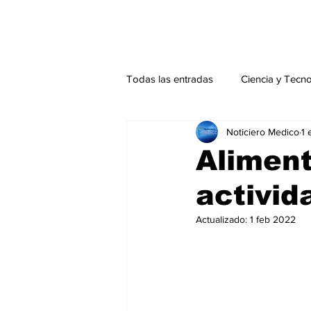
Todas las entradas
Ciencia y Tecn
Noticiero Medico
1 
Actualidad
Salud Mental
Aliment
activid
Endocrinología
Actualidad es
Actualizado:
1 feb 2022
Consulta Externa especial
Edi
Especiales especial
Perfiles 