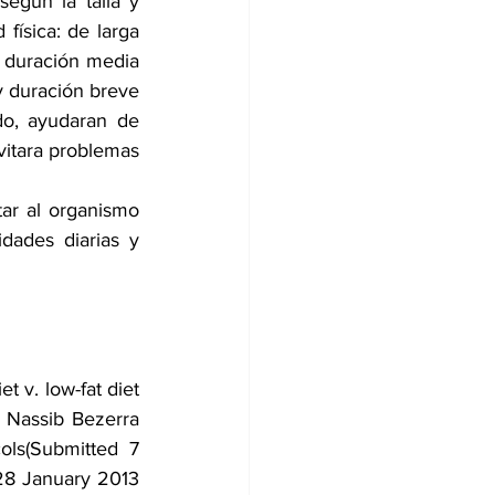
egún la talla y 
física: de larga 
 duración media 
y duración breve 
o, ayudaran de 
itara problemas 
ar al organismo 
dades diarias y 
 v. low-fat diet 
s Nassib Bezerra 
ls(Submitted 7 
8 January 2013 