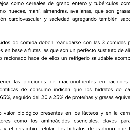
ejos como cereales de grano entero y tubérculos com
mo nueces, maní, almendras, avellanas, que son grasas
ión cardiovascular y saciedad agregando también sabor
ecidos de comida deben reanudarse con las 3 comidas pr
s en base a frutas las que son un perfecto sustituto de al
 racionado hace de ellos un refrigerio saludable acomp
ener las porciones de macronutrientes en raciones 
entificas de consumo indican que los
hidratos de ca
 65%, seguido del 20 a 25% de proteínas y grasas equival
o valor biológico presentes en los lácteos y en la carn
tores como los aminoácidos esenciales, claves para
 y el recambio celular, los hidratos de carbono que 