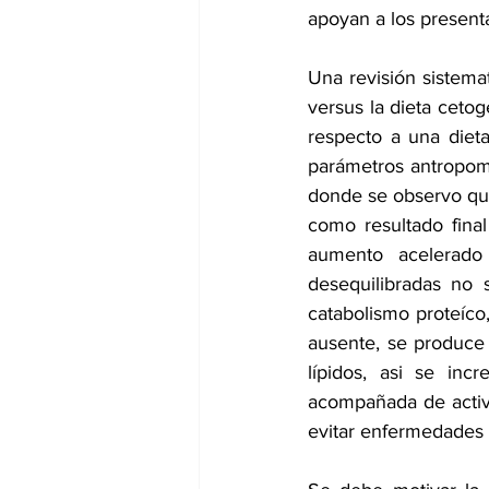
apoyan a los presen
Una revisión sistema
versus la dieta ceto
respecto a una diet
parámetros antropomét
donde se observo que
como resultado fina
aumento acelerado 
desequilibradas no 
catabolismo proteíco
ausente, se produce g
lípidos, asi se inc
acompañada de activid
evitar enfermedades c