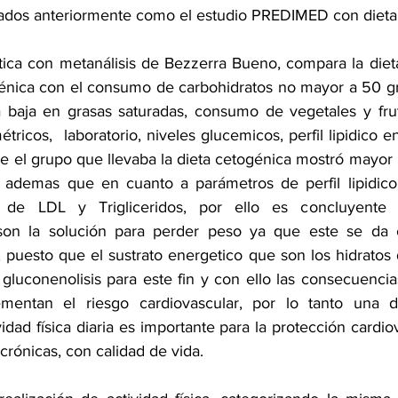
tados anteriormente como el estudio PREDIMED con dieta
tica con metanálisis de Bezzerra Bueno, compara la dieta
génica con el consumo de carbohidratos no mayor a 50 gr
a baja en grasas saturadas, consumo de vegetales y fru
ricos,  laboratorio, niveles glucemicos, perfil lipidico e
 el grupo que llevaba la dieta cetogénica mostró mayor 
l ademas que en cuanto a parámetros de perfil lipidico
de LDL y Trigliceridos, por ello es concluyente q
son la solución para perder peso ya que este se da 
, puesto que el sustrato energetico que son los hidratos 
luconenolisis para este fin y con ello las consecuencias
rementan el riesgo cardiovascular, por lo tanto una di
ad física diaria es importante para la protección cardiov
rónicas, con calidad de vida.