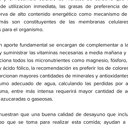
e utilizacion inmediata, las grasas de preferencia de 
erva de alto contenido energético como mecanismo de
emás son constituyentes de las membranas celulare
s para el organismo.
un aporte fundamental se encargan de complementar a la
y suministrar las vitaminas necesarias a media mañana y 
ciona todos los micronutrientes como magnesio, fósforo,
y ácido fólico
, la recomendación es preferir los de colore
rcionan mayores cantidades de minerales y antioxidantes
sumo adecuado de agua, calculando las perdidas por act
sma, entre más intensa requerirá mayor cantidad de ag
 azucaradas
 o gaseosas. 
s muestran que una buena calidad de desayuno que inclu
po que se toma para realizar esta comida; ayudan a 