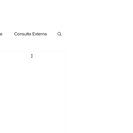
le
Consulta Externa
o 2020
Publicaciones
al
Salud Mental especial