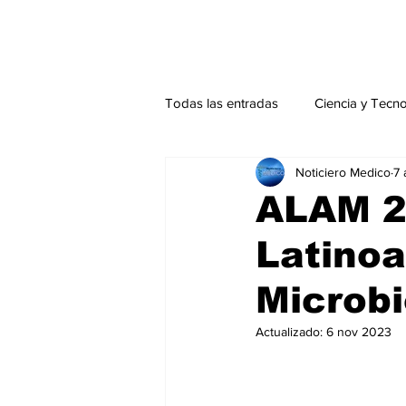
Todas las entradas
Ciencia y Tecn
Noticiero Medico
7 
Actualidad
Salud Mental
ALAM 2
Latino
Endocrinología
Actualidad es
Microbi
Consulta Externa especial
Edi
Actualizado:
6 nov 2023
Especiales especial
Perfiles 