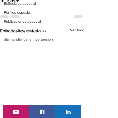
Especiales especial
Perfiles especial
Publicaciones especial
Ver todo
Entradas recientes
dia mundial de la diabetes
dia mundial de la hipertension