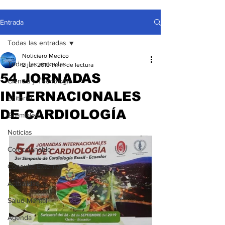
Entrada
Todas las entradas
Noticiero Medico
Todas las entradas
2 jun 2019
1 min de lectura
54 JORNADAS
Ciencia y Tecnología
INTERNACIONALES
Editorial
DE CARDIOLOGÍA
Gremiales
Noticias
Coleccionable
Consulta Externa
Actualidad
Salud Mental
Agenda