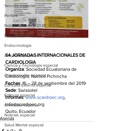
Sección especial
Perfiles
Noticiero Médico 2020
Publicaciones
Endocrinología
54 JORNADAS INTERNACIONALES DE 
Actualidad especial
CARDIOLOGIA
Ciencia y Tecnología especial
Organiza
: Sociedad Ecuatoriana de 
Coleccionable especial
Cardiología, Núcleo Pichincha
Fechas
: 16 – 28 de septiembre del 2019
Consulta Externa especial
Sede
: Swissotel
Editorial especial
Informes
: 
www.scardioec.org
, 
info@scardioec.org
Gremiales especial
Quito, Ecuador 
Noticias especial
Agenda
Salud Mental especial