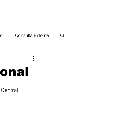
le
Consulta Externa
o 2020
Publicaciones
ional
al
 Central
Salud Mental especial