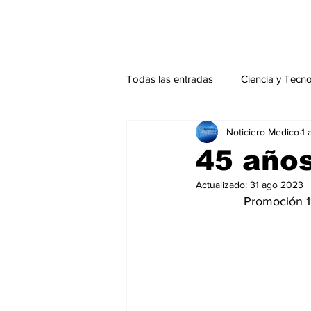
Todas las entradas
Ciencia y Tecn
Noticiero Medico
1 
Actualidad
Salud Mental
45 años
Actualizado:
31 ago 2023
Endocrinología
Actualidad es
Promoción 1
Consulta Externa especial
Edi
Especiales especial
Perfiles 