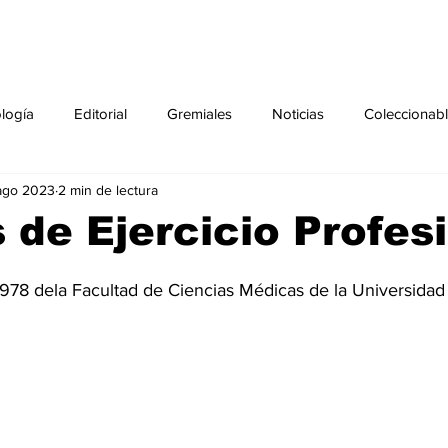
ología
Editorial
Gremiales
Noticias
Coleccionab
ago 2023
2 min de lectura
Agenda
Sección especial
Perfiles
Noticiero Médic
 de Ejercicio Profes
pecial
Ciencia y Tecnología especial
Coleccionable especi
978 dela Facultad de Ciencias Médicas de la Universidad
torial especial
Gremiales especial
Noticias especial
especial
Publicaciones especial
dia mundial de la diabetes