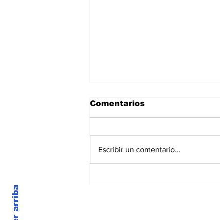
Comentarios
Escribir un comentario...
¿TENEMOS PAÍS? (Parte
II)
Volver arriba
© 