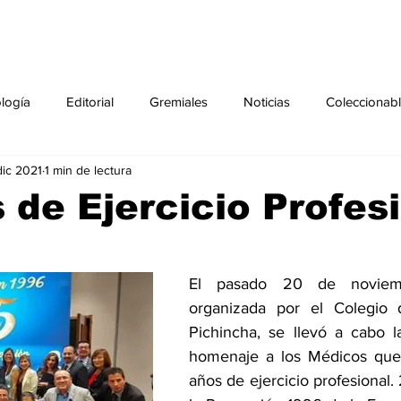
ología
Editorial
Gremiales
Noticias
Coleccionab
dic 2021
1 min de lectura
Agenda
Sección especial
Perfiles
Noticiero Médic
 de Ejercicio Profes
pecial
Ciencia y Tecnología especial
Coleccionable especi
El pasado 20 de noviem
organizada por el Colegio 
torial especial
Gremiales especial
Noticias especial
Pichincha, se llevó a cabo l
homenaje a los Médicos que
años de ejercicio profesional.
especial
Publicaciones especial
dia mundial de la diabetes