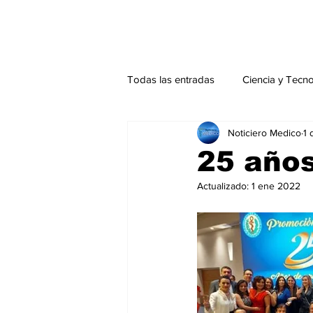
Todas las entradas
Ciencia y Tecn
Noticiero Medico
1 
Actualidad
Salud Mental
25 años
Actualizado:
1 ene 2022
Endocrinología
Actualidad es
Consulta Externa especial
Edi
Especiales especial
Perfiles 