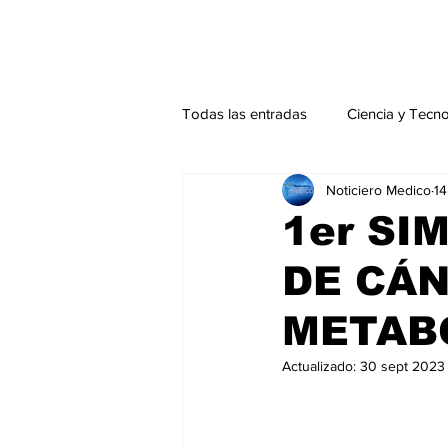
Todas las entradas
Ciencia y Tecn
Noticiero Medico
14
Actualidad
Salud Mental
1er SI
DE CÁN
Endocrinología
Actualidad es
METAB
Consulta Externa especial
Edi
Actualizado:
30 sept 2023
Especiales especial
Perfiles 