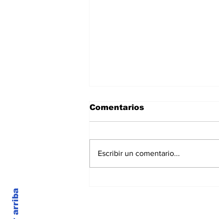
Comentarios
Escribir un comentario...
20º Congreso
Internacional de
Volver arriba
Medicina Interna
© 