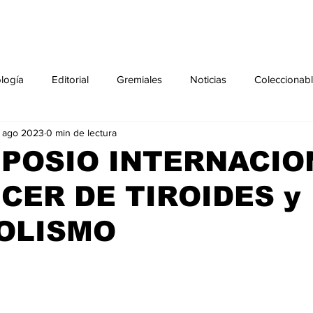
ología
Editorial
Gremiales
Noticias
Coleccionab
 ago 2023
0 min de lectura
Agenda
Sección especial
Perfiles
Noticiero Médic
MPOSIO INTERNACIO
CER DE TIROIDES y
pecial
Ciencia y Tecnología especial
Coleccionable especi
OLISMO
torial especial
Gremiales especial
Noticias especial
especial
Publicaciones especial
dia mundial de la diabetes