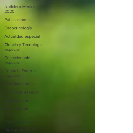
Noticiero Médico
2020
Publicaciones
Endocrinología
Actualidad especial
Ciencia y Tecnología
especial
Coleccionable
especial
Consulta Externa
especial
Editorial especial
Gremiales especial
Noticias especial
Salud Mental
especial
Especiales especial
Perfiles especial