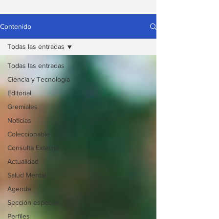
Contenido
Todas las entradas
Todas las entradas
Ciencia y Tecnología
Editorial
Gremiales
Noticias
Coleccionable
Consulta Externa
Actualidad
Salud Mental
Agenda
Sección especial
Perfiles