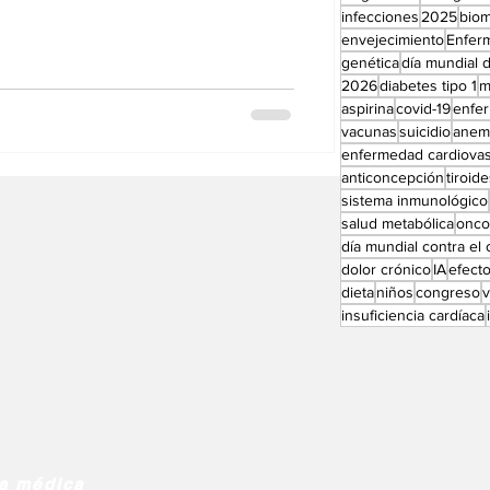
ue garanticen que todos los pacientes,
Perfiles especial
infecciones
2025
bio
onómica, tengan acceso al tratamiento
envejecimiento
Enfer
genética
día mundial d
2026
diabetes tipo 1
m
aspirina
covid-19
enfe
vacunas
suicidio
anem
enfermedad cardiovas
anticoncepción
tiroid
sistema inmunológico
salud metabólica
onco
día mundial contra el
dolor crónico
IA
efect
dieta
niños
congreso
insuficiencia cardíaca
ia médica