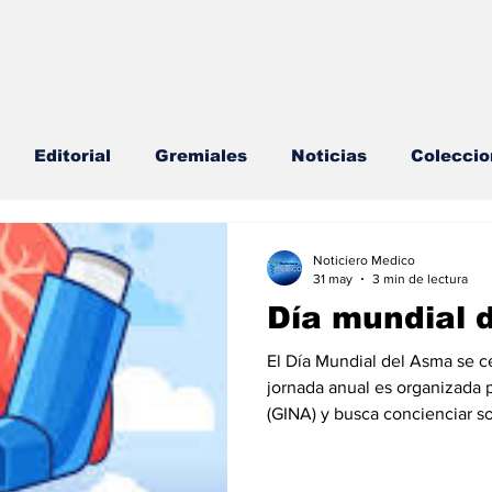
Editorial
Gremiales
Noticias
Coleccio
lud Mental
Agenda
Sección especial
Perfi
Noticiero Medico
31 may
3 min de lectura
Día mundial 
s
Endocrinología
Actualidad especial
El Día Mundial del Asma se c
jornada anual es organizada p
(GINA) y busca concienciar 
cionable especial
Consulta Externa especial
E
que afecta a más de 260 millo
objetivo principal de esta ce