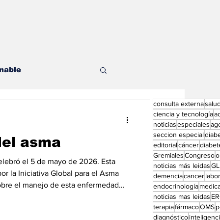
nable
consulta externa
salu
les
ciencia y tecnología
a
noticias
especiales
ag
seccion especial
diab
del asma
editorial
cáncer
diabet
Gremiales
Congreso
o
elebró el 5 de mayo de 2026. Esta
noticias más leidas
GL
or la Iniciativa Global para el Asma
demencia
cancer
labor
sobre el manejo de esta enfermedad
endocrinología
medic
ditorial especial
nes de personas en el mundo. El
noticias mas leidas
ER
terapia
fármaco
OMS
p
lebración es destacar la necesidad de
diagnóstico
inteligencia