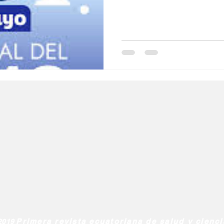
políticas de salud globales q
l
Salud Mental especial
Especiales especial
sin importar su condición ec
antiinflamatorio esencial.
de la diabetes
dia mundial de la hipertension
Primera revista ecuatoriana de salud y cienc
2019