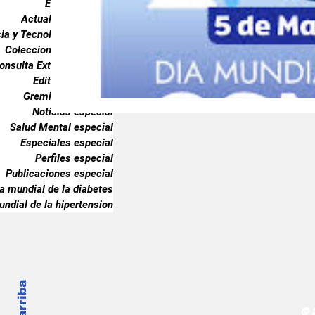
Endocrinología
Gremiales especial
Noticias especia
Actualidad especial
ia y Tecnología especial
Coleccionable especial
onsulta Externa especial
Publicaciones especial
dia mundial 
Editorial especial
Gremiales especial
Noticias especial
Salud Mental especial
Especiales especial
Perfiles especial
Publicaciones especial
ia mundial de la diabetes
undial de la hipertension
© 