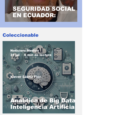
SEGURIDAD SOCIAL
EN ECUADOR:
Coleccionable
Noticiero Medico
31 jul
6 min de lectura
Klever Sáenz Flor
Analítica de Big Data e
Inteligencia Artificial
Generativa en Salud: