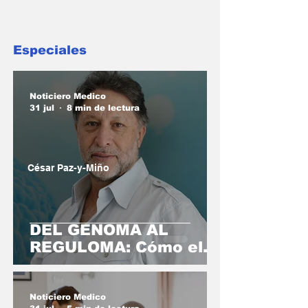
Transformación de la
Toma de Decisiones
Clínicas y la Salud
Especiales
Poblacional
Noticiero Medico
31 jul
8 min de lectura
César Paz-y-Miño
DEL GENOMA AL
REGULOMA: Cómo el
ambiente escribe la
historia de nuestra
salud
Noticiero Medico